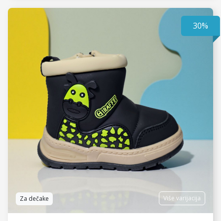
30%
VIDI JOŠ
Više varijacija
Za dečake