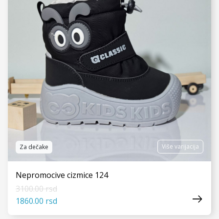
Više varijacija
Za dečake
Nepromocive cizmice 124
3100.00 rsd
1860.00 rsd