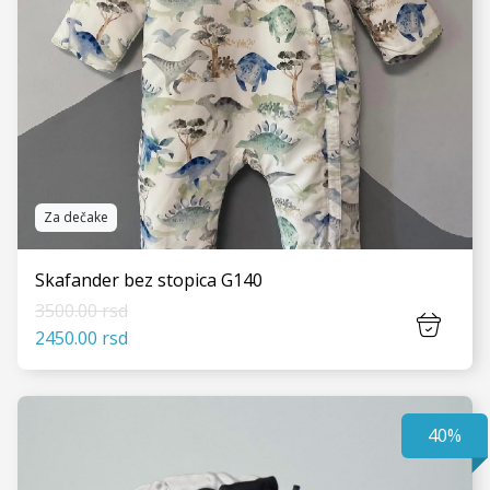
Za dečake
Skafander bez stopica G140
3500.00 rsd
2450.00 rsd
40%
VIDI JOŠ