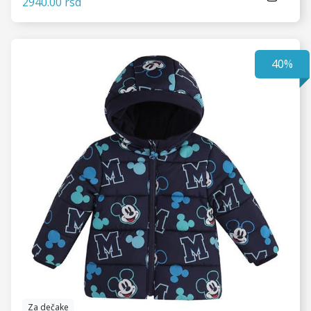
2940.00 rsd
40%
VIDI JOŠ
Za dečake