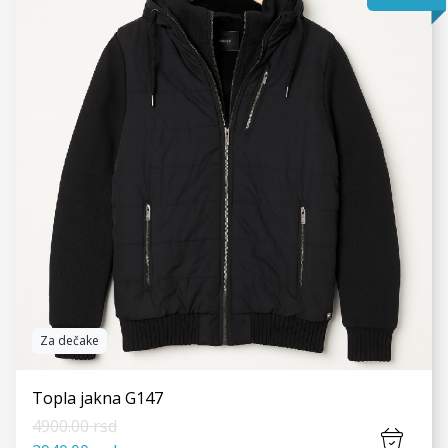
VIDI JOŠ
Za dečake
Topla jakna G147
4900.00 rsd