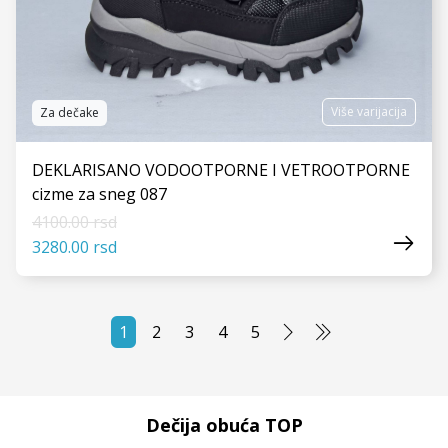
Više varijacija
Za dečake
DEKLARISANO VODOOTPORNE I VETROOTPORNE
cizme za sneg 087
4100.00 rsd
3280.00 rsd
1
2
3
4
5
VIDI JOŠ
Dečija obuća TOP