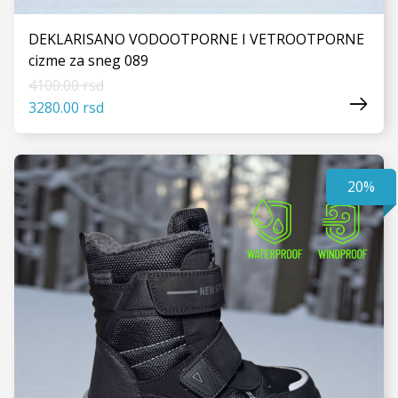
DEKLARISANO VODOOTPORNE I VETROOTPORNE
cizme za sneg 089
4100.00 rsd
3280.00 rsd
20%
VIDI JOŠ