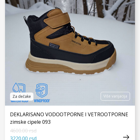
Više varijacija
Za dečake
DEKLARISANO VODOOTPORNE I VETROOTPORNE
zimske cipele 093
4600.00 rsd
3220.00 rsd