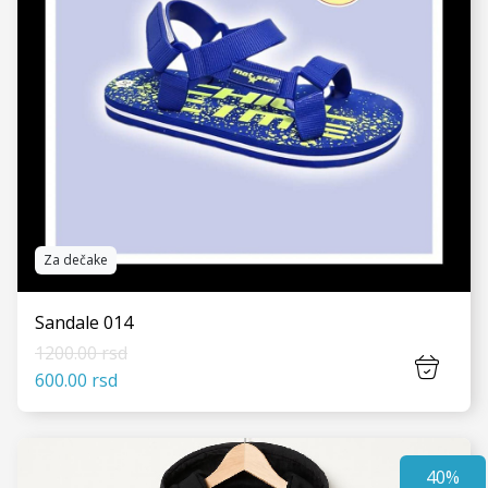
Za dečake
Sandale 014
1200.00 rsd
600.00 rsd
40%