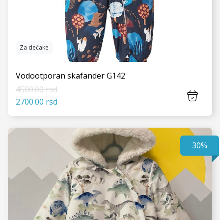
Za dečake
Vodootporan skafander G142
4500.00 rsd
2700.00 rsd
30%
VIDI JOŠ