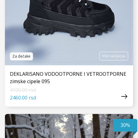
Više varijacija
Za dečake
DEKLARISANO VODOOTPORNE I VETROOTPORNE
zimske cipele 095
4100.00 rsd
2460.00 rsd
30%
VIDI JOŠ