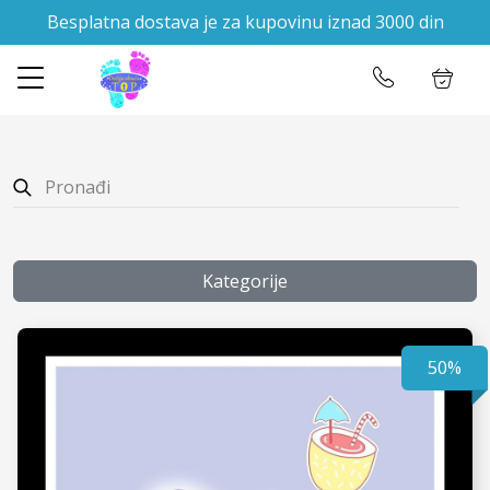
Besplatna dostava je za kupovinu iznad 3000 din
✕
Početna
Ulogujte se
Prodavnica
O nama
Kontakt
Kategorije
50%