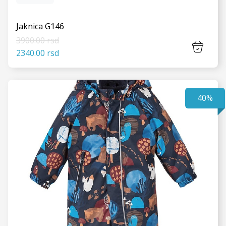
Jaknica G146
3900.00 rsd
2340.00 rsd
40%
VIDI JOŠ