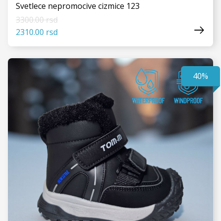
Svetlece nepromocive cizmice 123
3300.00 rsd
2310.00 rsd
40%
VIDI JOŠ