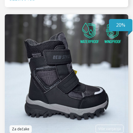
20%
VIDI JOŠ
Više varijacija
Za dečake