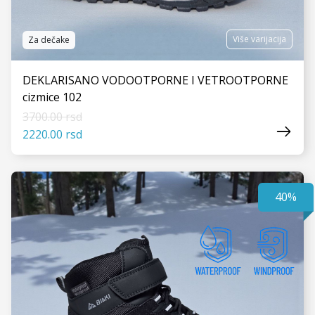
Više varijacija
Za dečake
DEKLARISANO VODOOTPORNE I VETROOTPORNE
cizmice 102
3700.00 rsd
2220.00 rsd
40%
VIDI JOŠ