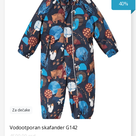
40%
VIDI JOŠ
Za dečake
Vodootporan skafander G142