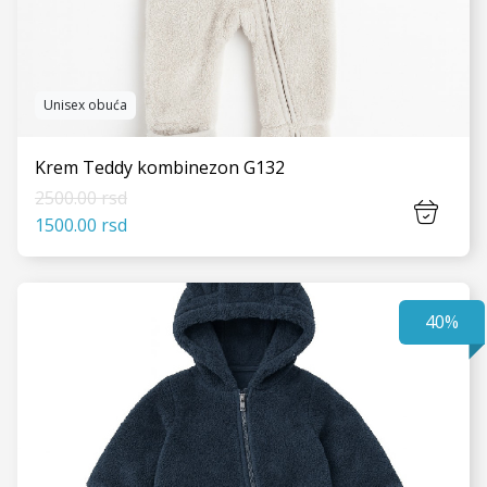
Unisex obuća
Krem Teddy kombinezon G132
2500.00 rsd
1500.00 rsd
40%
VIDI JOŠ