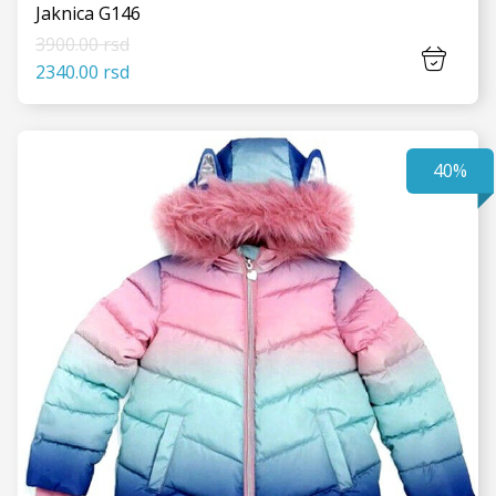
Jaknica G146
3900.00 rsd
2340.00 rsd
40%
VIDI JOŠ