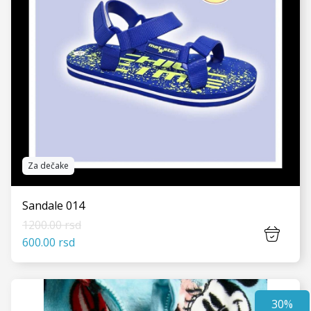
Za dečake
Sandale 014
1200.00 rsd
600.00 rsd
30%