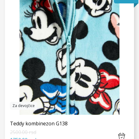
VIDI JOŠ
Za devojčice
Teddy kombinezon G138
2500.00 rsd