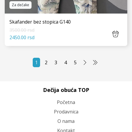
Za dečake
Skafander bez stopica G140
3500.00 rsd
2450.00 rsd
1
2
3
4
5
VIDI JOŠ
Dečija obuća TOP
Početna
Prodavnica
O nama
Kontakt