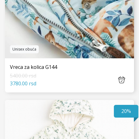
Unisex obuća
Vreca za kolica G144
5400.00 rsd
3780.00 rsd
20%
VIDI JOŠ