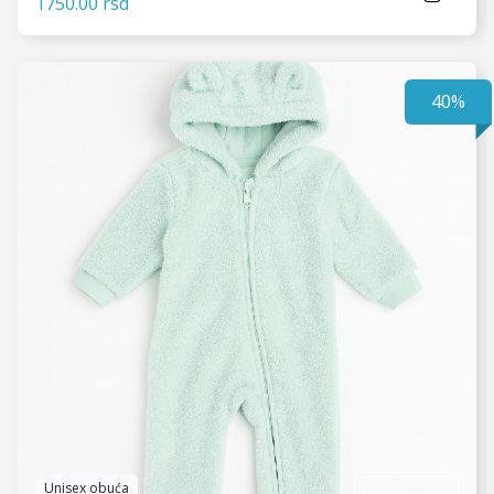
1750.00 rsd
40%
VIDI JOŠ
Više varijacija
Unisex obuća