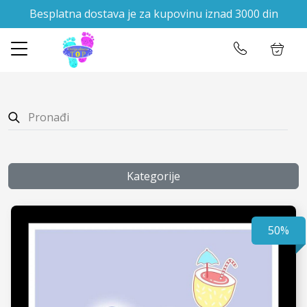
Besplatna dostava je za kupovinu iznad 3000 din
✕
Početna
Ulogujte se
Prodavnica
O nama
Kontakt
Kategorije
50%