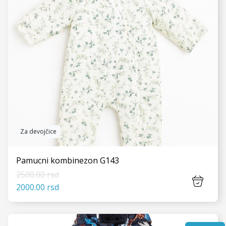
Za devojčice
Pamucni kombinezon G143
2500.00 rsd
2000.00 rsd