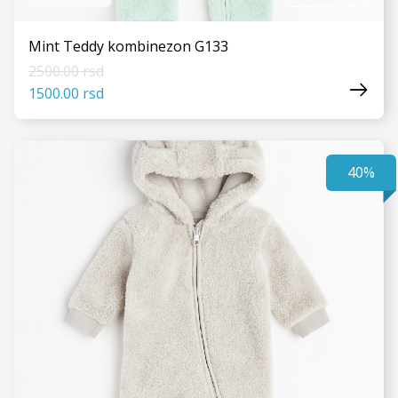
Mint Teddy kombinezon G133
2500.00 rsd
1500.00 rsd
40%
VIDI JOŠ