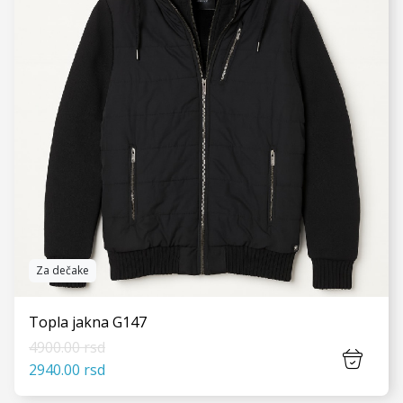
Za dečake
Topla jakna G147
4900.00 rsd
2940.00 rsd