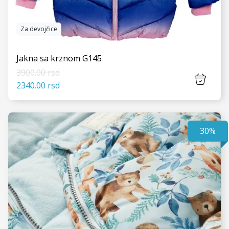
Za devojčice
Jakna sa krznom G145
3900.00 rsd
2340.00 rsd
30%
VIDI JOŠ