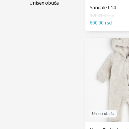
Unisex obuća
Štikle i baletanke
Čizme
Sandale 014
1200.00 rsd
600.00 rsd
VIDI
Unisex obuća