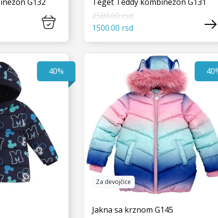
inezon G132
Teget Teddy kombinezon G131
2500.00 rsd
1500.00 rsd
 JOŠ
VIDI JOŠ
40%
40
Za devojčice
Jakna sa krznom G145