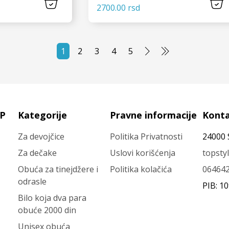
2700.00 rsd
 JOŠ
VIDI JOŠ
1
2
3
4
5
OP
Kategorije
Pravne informacije
Kont
Za devojčice
Politika Privatnosti
24000 
Za dečake
Uslovi korišćenja
topsty
Obuća za tinejdžere i
Politika kolačića
06464
odrasle
PIB: 1
Bilo koja dva para
obuće 2000 din
Unisex obuća