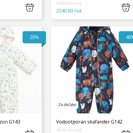
3900.00 rsd
2340.00 rsd
 JOŠ
VIDI JOŠ
20%
40
Za dečake
zon G143
Vodootporan skafander G142
4500.00 rsd