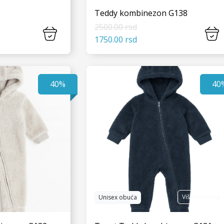
Teddy kombinezon G138
2500.00 rsd
1750.00 rsd
 JOŠ
VIDI JOŠ
40%
40
Više varijacija
Unisex obuća