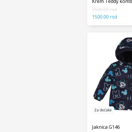
Krem Teddy komb
2500.00 rsd
1500.00 rsd
VIDI
Za dečake
Jaknica G146