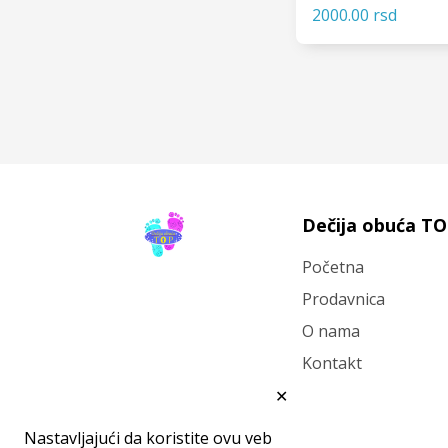
2000.00 rsd
VIDI
Dečija obuća T
Početna
Prodavnica
O nama
Kontakt
✕
Nastavljajući da koristite ovu veb