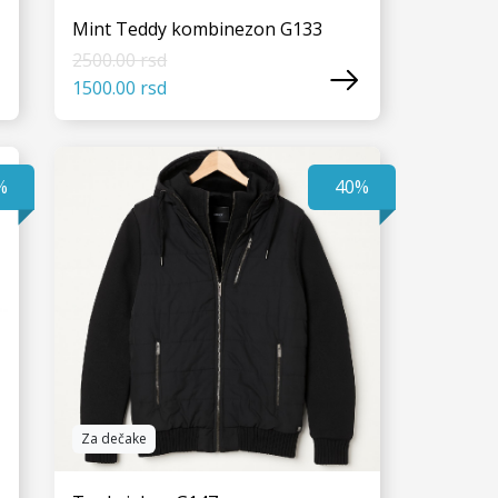
Mint Teddy kombinezon G133
2500.00 rsd
1500.00 rsd
VIDI JOŠ
%
40%
Za dečake