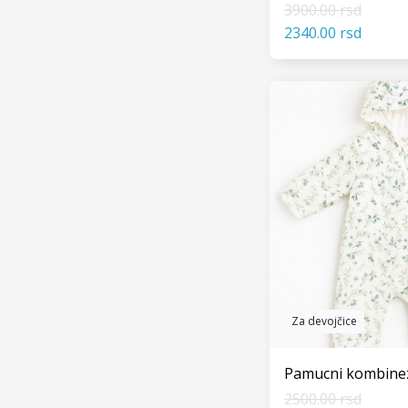
3900.00 rsd
2340.00 rsd
VIDI
Za devojčice
Pamucni kombine
2500.00 rsd