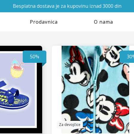
Besplatna dostava je za kupovinu iznad 3000 din
Prodavnica
O nama
50%
30
Za devojčice