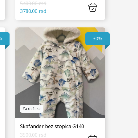
5400.00 rsd
3780.00 rsd
VIDI JOŠ
%
30%
Za dečake
Skafander bez stopica G140
3500.00 rsd