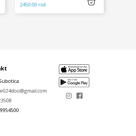
2450.00 rsd
VIDI JOŠ
akt
Subotica
le024doo@gmail.com
23508
09954500