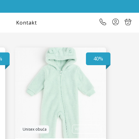
Kontakt
%
40%
Više varijacija
Unisex obuća