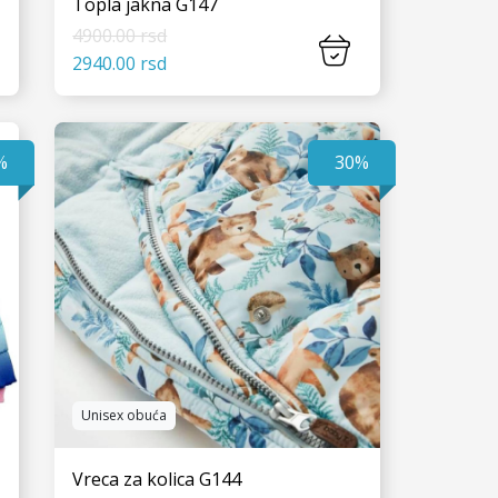
Topla jakna G147
4900.00 rsd
2940.00 rsd
VIDI JOŠ
%
30%
Unisex obuća
Vreca za kolica G144