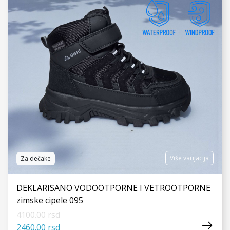
Više varijacija
Za dečake
DEKLARISANO VODOOTPORNE I VETROOTPORNE
zimske cipele 095
4100.00 rsd
2460.00 rsd