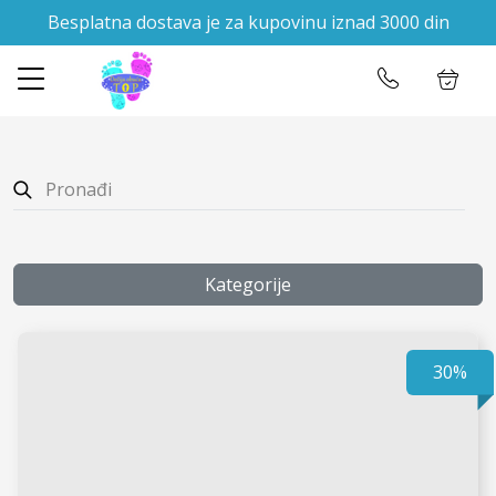
Besplatna dostava je za kupovinu iznad 3000 din
✕
Početna
Ulogujte se
Prodavnica
O nama
Kontakt
Kategorije
30%