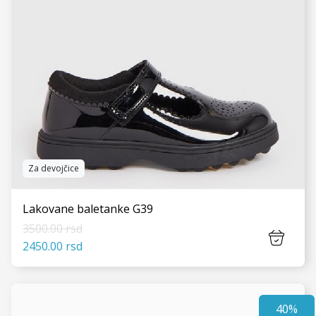
Za devojčice
Lakovane baletanke G39
3500.00 rsd
2450.00 rsd
40%