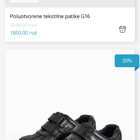
Poluotvorene tekstilne patike G16
3000.00 rsd
1800.00 rsd
20%
VIDI JOŠ