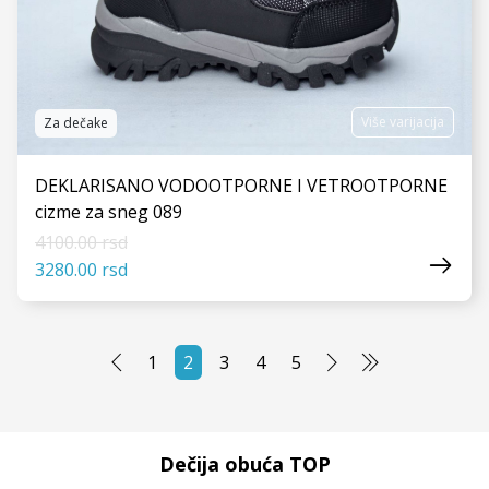
Više varijacija
Za dečake
DEKLARISANO VODOOTPORNE I VETROOTPORNE
cizme za sneg 089
4100.00 rsd
3280.00 rsd
1
2
3
4
5
VIDI JOŠ
Dečija obuća TOP