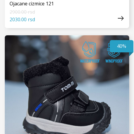
Ojacane cizmice 121
2900.00 rsd
2030.00 rsd
40%
VIDI JOŠ