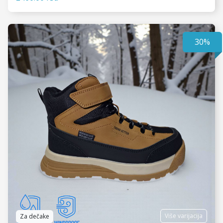
30%
VIDI JOŠ
Više varijacija
Za dečake