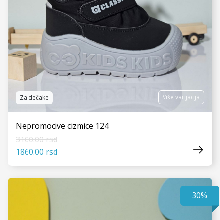
Više varijacija
Za dečake
Nepromocive cizmice 124
3100.00 rsd
1860.00 rsd
30%
VIDI JOŠ