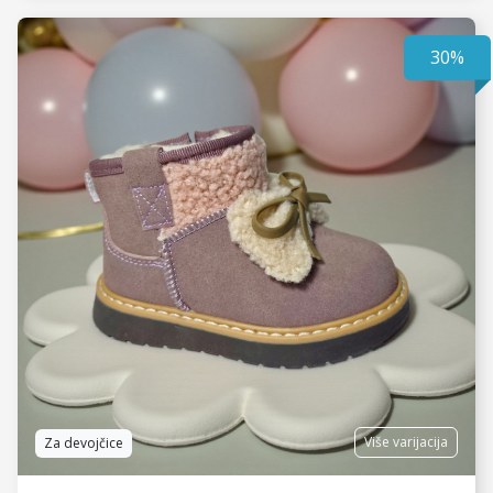
30%
VIDI JOŠ
Više varijacija
Za devojčice