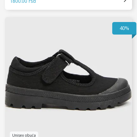
1800.00 rsd
40%
VIDI JOŠ
Unisex obuća