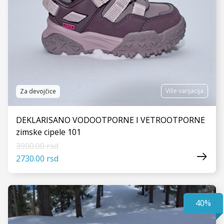
Više varijacija
Za devojčice
DEKLARISANO VODOOTPORNE I VETROOTPORNE
zimske cipele 101
3900.00 rsd
2730.00 rsd
40%
VIDI JOŠ