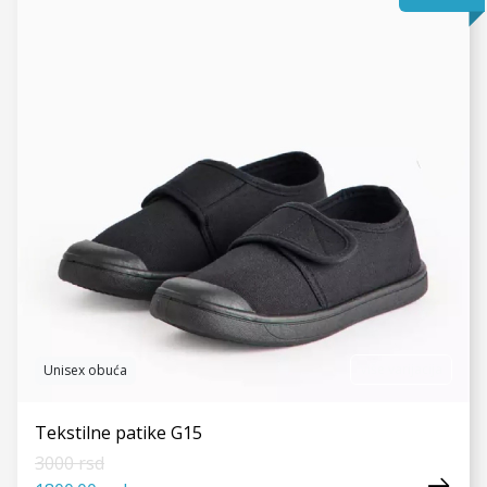
VIDI JOŠ
Više varijacija
Unisex obuća
Tekstilne patike G15
3000 rsd