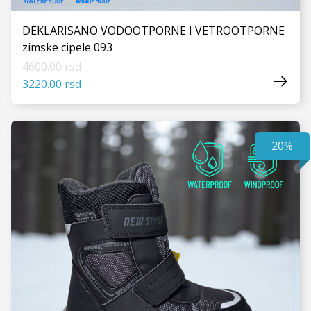
DEKLARISANO VODOOTPORNE I VETROOTPORNE
zimske cipele 093
4600.00 rsd
3220.00 rsd
20%
VIDI JOŠ