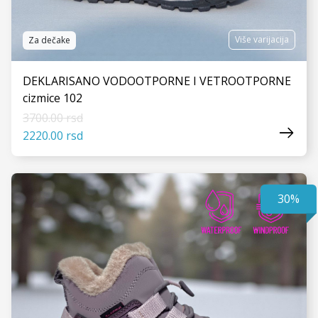
Više varijacija
Za dečake
DEKLARISANO VODOOTPORNE I VETROOTPORNE
cizmice 102
3700.00 rsd
2220.00 rsd
30%
VIDI JOŠ