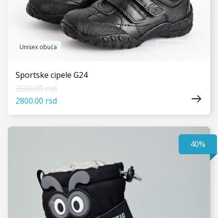
Više varijacija
Unisex obuća
Sportske cipele G24
3500.00 rsd
2800.00 rsd
40%
VIDI JOŠ