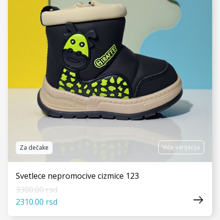
Više varijacija
Za dečake
Svetlece nepromocive cizmice 123
3300.00 rsd
2310.00 rsd